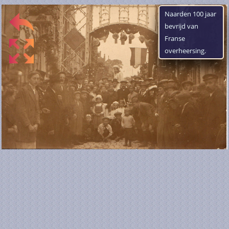
Naarden 100 jaar
bevrijd van
Franse
overheersing.